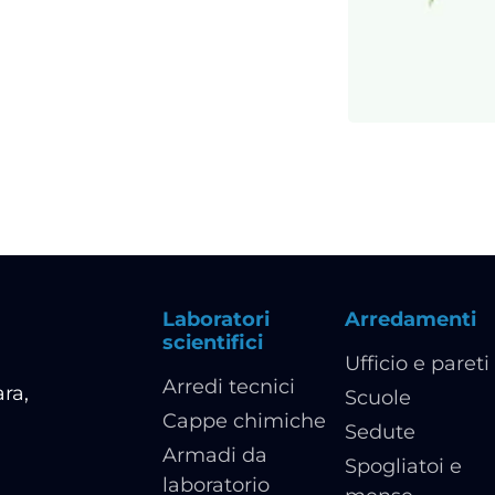
Laboratori
Arredamenti
scientifici
Ufficio e pareti
Arredi tecnici
ra,
Scuole
Cappe chimiche
Sedute
Armadi da
Spogliatoi e
laboratorio