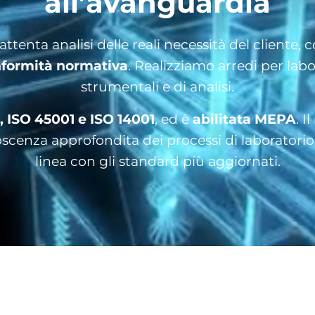
all’avanguardia
tenta analisi delle reali necessità del cliente,
onformità normativa
. Realizziamo arredi per labo
strumentali e di analisi.
, ISO 45001 e
ISO 14001
, ed è
abilitata MEPA
. 
enza approfondita dei processi di laboratorio,
linea con gli standard più aggiornati.