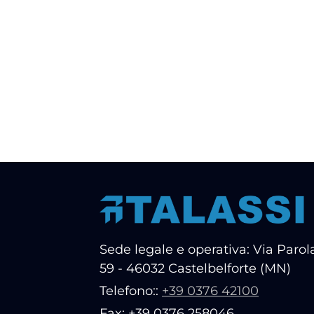
Sede legale e operativa: Via Parola
59 - 46032 Castelbelforte (MN)
Telefono::
+39 0376 42100
Fax: +39 0376 258046