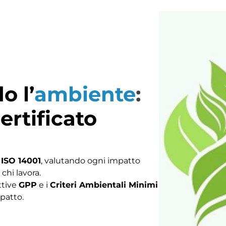
ndo
l’
ambiente
:
ertificato
o
ISO 14001
, valutando ogni impatto
chi lavora.
ttive
GPP
e i
Criteri Ambientali Minimi
mpatto.