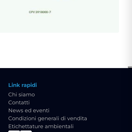
Link rapidi
Chi siamo
Contatti
News ed eventi
Condizioni generali di vendita
Etichettature ambientali