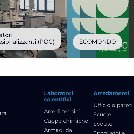
atori
ssionalizzanti (POC)
ECOMONDO
Laboratori
Arredamenti
scientifici
Ufficio e pareti
Arredi tecnici
ra,
Scuole
Cappe chimiche
Sedute
Armadi da
Spogliatoi e