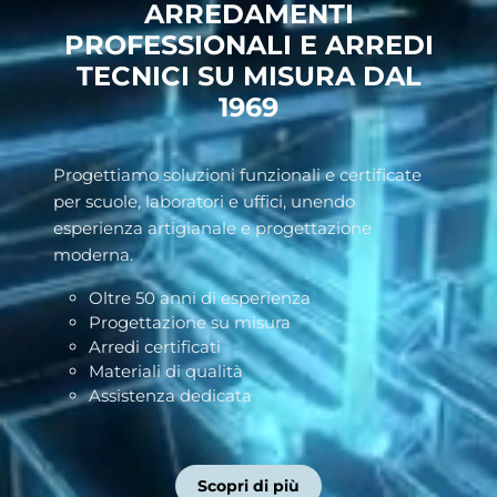
ARREDAMENTI
PROFESSIONALI E ARREDI
TECNICI SU MISURA DAL
1969
Progettiamo soluzioni funzionali e certificate
per scuole, laboratori e uffici, unendo
esperienza artigianale e progettazione
moderna.
Oltre 50 anni di esperienza
Progettazione su misura
Arredi certificati
Materiali di qualità
Assistenza dedicata
Scopri di più