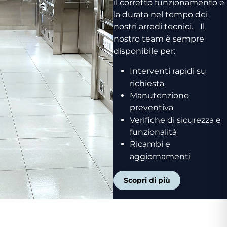
il corretto funzionamento e
la durata nel tempo dei
nostri arredi tecnici. Il
nostro team è sempre
disponibile per:
Interventi rapidi su
richiesta
Manutenzione
preventiva
Verifiche di sicurezza e
funzionalità
Ricambi e
aggiornamenti
Scopri di più